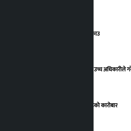
बेलायत पठाइदिन्छु भन्दै ठगी गर्ने व्यक्ति पक्राउ
मोदीको भिडियो हटाइएपछि हंगामा, मेटाका उच्च अधिकारीले ग
शेयर बजार सामान्य बढ्यो, ४ अर्ब ४० करोडको कारोबार