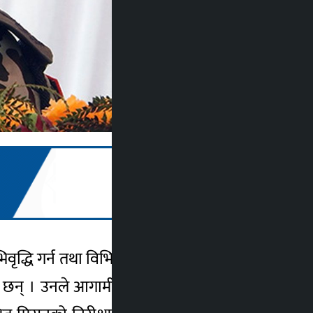
ा अभिवृद्धि गर्न तथा विभिन्न युएन मिसनहरुको विविध
भएका छन् । उनले आगामी असार ४ देखि १० गतेसम्म