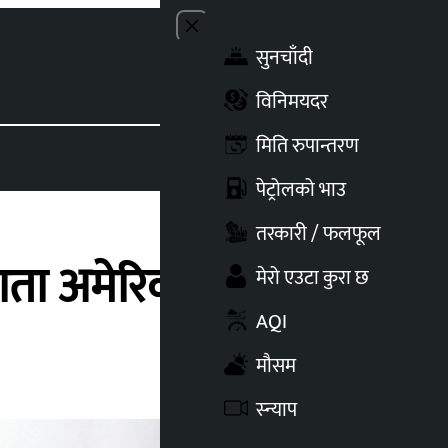
Close menu
सुनचाँदी
Toggle t
विनिमयदर
मिति रुपान्तरण
पेट्रोलको भाउ
तरकारी / फलफूल
ाता अमेरिका पुगेर फर्किने
मेरो एउटा कुरा छ
AQI
मौसम
स्न्याप