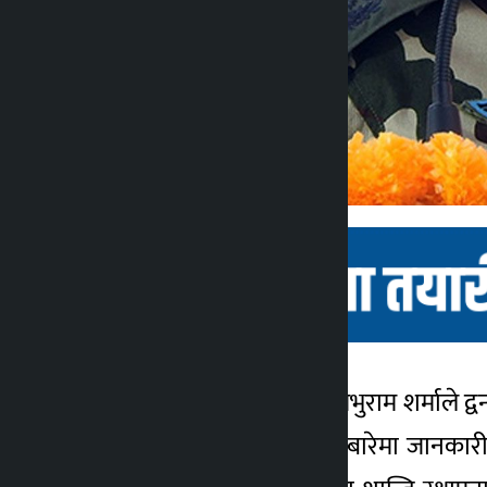
काठमाडौं । प्रधान सेनापति प्रभुराम शर्माले द्
कालोपाटी
पक्षहरु एवं भावी योजनाका बारेमा जानकारी 
४ वर्ष अगाडि