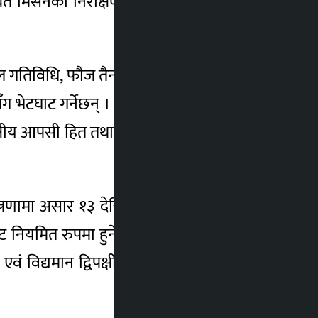
ित मिसनको निरीक्षण भ्रमण गर्ने कार्यक्रम रहेको
ेशनल गतिविधि, फौज तैनाथीको अवस्थालगायत अन्य
घाट गर्नेछन् । निरीक्षण भ्रमणबाट द्वन्द्वग्रस्त
्षीय आपसी हित तथा पारस्परिक सम्बन्ध थप वृद्धि
न्त्रणामा असार १३ देखि १७ गतेसम्म संयुक्त राज्य
ाट नियमित रुपमा हुने गरेको यस प्रकारको भ्रमण,
 एवं विद्यमान द्विपक्षीय सहयोग तथा सहकार्यको