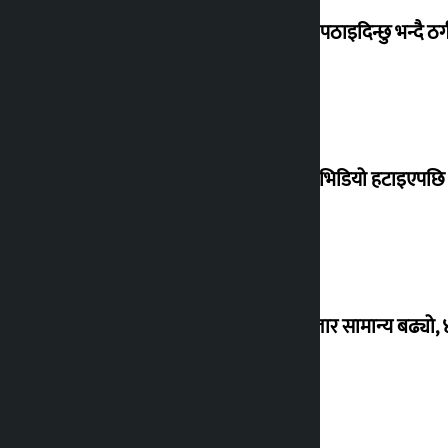
बेलायत पठाइदिन्छु भन्दै ठगी 
मोदीको भिडियो हटाइएपछि ह
शेयर बजार सामान्य बढ्यो,