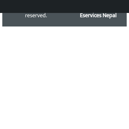
Kalopati.com | All rights
Maintained by
reserved.
Eservices Nepal