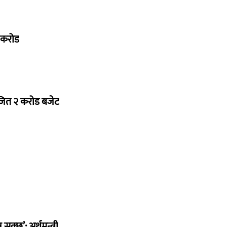
७ करोड
ोजित २ करोड बजेट
सक्छ’: अर्थमन्त्री