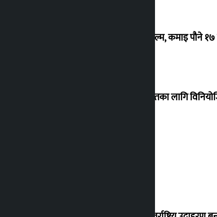
‘गौंथली’ बन्यो धेरै कमाउने सातौं नेपाली फिल्म, कमाइ पौने १
शेखरले अस्वीकार गरे कोइराला निवास मर्मतका लागि विनिय
शुक्रबार सुनको मूल्य कतिले बढ्यो ?
‘करदाता प्रोत्साहन कार्यक्रम सफल भए अन्तर्राष्ट्रिय उदाहरण बन्न 