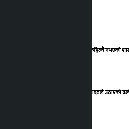
‘देशमा कहिल्यै नभएको शा
सांसद यादवले उठाएको ढल्क