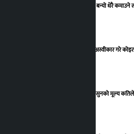
‘गौंथली’ बन्यो धेरै कमाउने
शेखरले अस्वीकार गरे कोइ
शुक्रबार सुनको मूल्य कतिले