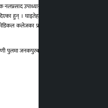
 नलप्रसाद उपाध्याय, रुपन्देही प्रहरी प्रमुख प्रहरी
न दिएका हुन् । घाइतेहरूको उपचार भइरहेको भीम
्सल मेडिकल कलेजका प्रशासन प्रमुख तेज केसीलाई
िणी पुलमा जनकपुरबाट भैरहवा जाँदै गरेको लु२ख