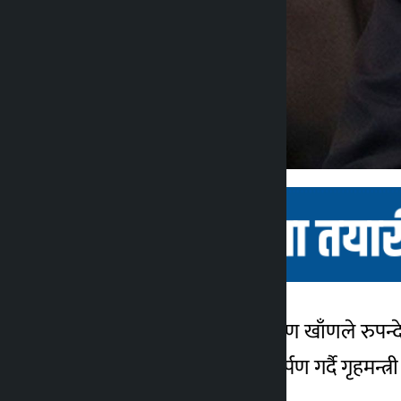
काठमाडौं । गृहमन्त्री बालकृष्ण खाँणले रुप
कालोपाटी
मृत्यु हुनेहरूप्रति श्रद्धाञ्जली अर्पण गर्दै ग
४ वर्ष अगाडि