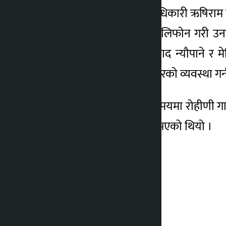
रुपन्देहीका प्रमुख जिल्ला अधिकारी ऋषिराम तिवा
उपरीक्षक रवीन्द्र रेग्मीलाई टेलिफोन गरी
अस्पतालका अध्यक्ष कुलप्रसाद न्यौपाने र म
घाइतेहरूको यथाशक्य उपचारको व्यवस्था गर्न
बज बिहान साढे ४ बजेको समयमा रोहीणी गाउँ
३८४१ नम्बरको बस दुर्घटना भएको थियो ।