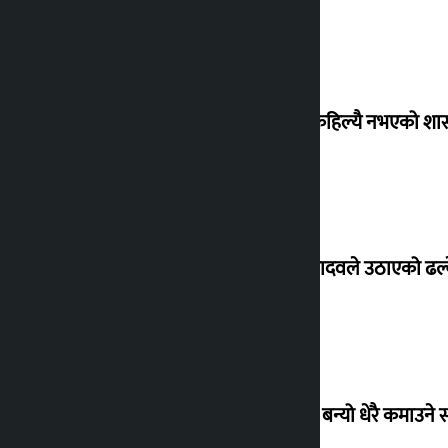
‘देशमा कहिल्यै नभएको शा
सांसद यादवले उठाएको ढल्क
‘गौंथली’ बन्यो धेरै कमाउने