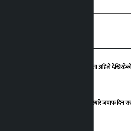
‘देशमा कहिल्यै नभएको शासकीय अराजकता अहिले देखिरहेको 
सांसद यादवले उठाएको ढल्केबर ट्रमा सेन्टरबारे जवाफ दिन 