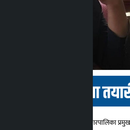
काठमाडौं । काठमाडौं महानगरपालिका प्रमुख बाले
कालोपाटी