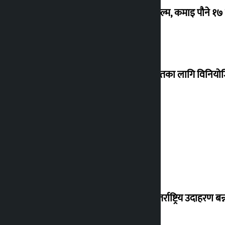
‘गौंथली’ बन्यो धेरै कमाउने सातौं नेपाली फिल्म, कमाइ पौने १
शेखरले अस्वीकार गरे कोइराला निवास मर्मतका लागि विनिय
शुक्रबार सुनको मूल्य कतिले बढ्यो ?
‘करदाता प्रोत्साहन कार्यक्रम सफल भए अन्तर्राष्ट्रिय उदाहरण बन्न 