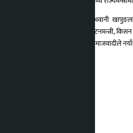
श्रममन्त्री बन्नेछन् । यस्तै स्वास्थ्य राज्यमन्
यसअघि राज्यमन्त्री रहेका भवानी खापुङला
समाजवादीबाट प्रेम आले पर्यटनमन्त्री, किसन श्
उनीहरुलाई फिर्ता बोलाएर समाजवादीले नयाँ मन