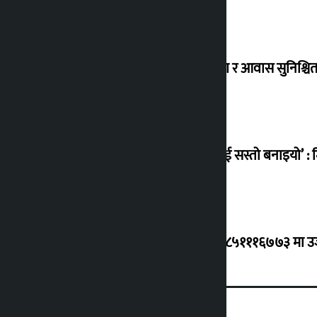
विस्थापित सुकुम्वासी बालबालिकाको शिक्षा र आवास सुनिश्चित 
‘सानो घटनामा पनि सडकमा उतारेर सेनालाई सस्तो बनाइयो’ : म
ग्यासको कृत्रिम अभाव र कालोबजारी भए ९८५१११६७७३ मा उजुरी