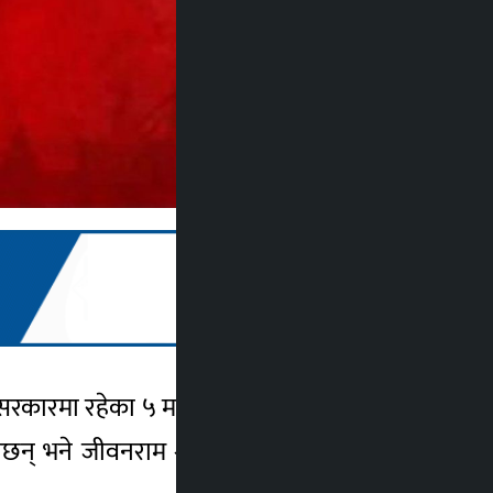
कारमा रहेका ५ मन्त्रीहरूलाई फिर्ता बोलाएर ५
् भने जीवनराम श्रेष्ठ पर्यटन, शेरबहादुर कुँवर