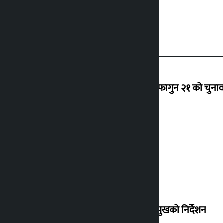
‘राजसंस्था हटेदेखि नेपाललाई दशा लाग्यो, फागुन २१ को चुनाव न
देउवा साउन २६ गते स्वदेश फर्किने
संसद् बैठकमा कालो चस्मा नलगाउन सभामुखको निर्देशन