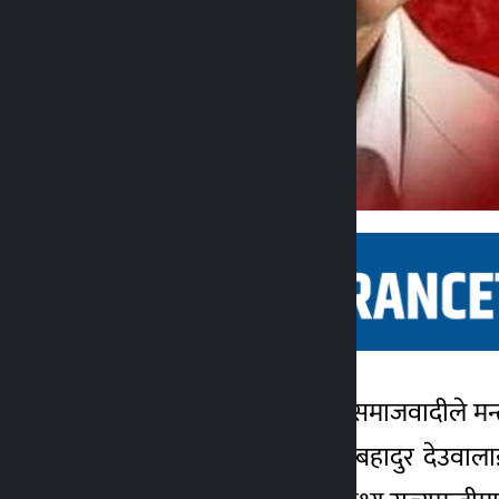
काठमाडौं । नेकपा एकीकृत समाजवादीले मन्त
कालोपाटी
नेताको नाम प्रधानमन्त्री शेरबहादुर देउवाल
४ वर्ष अगाडि