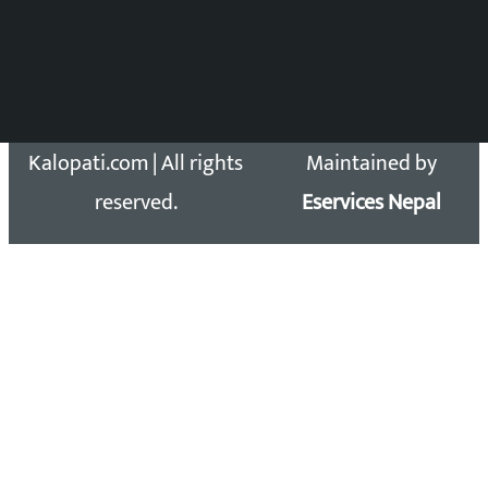
सिधा सम्पर्क:
Email: kalopatinews@gmail.com
Copyright 2026 ©
Developed &
Kalopati.com | All rights
Maintained by
reserved.
Eservices Nepal