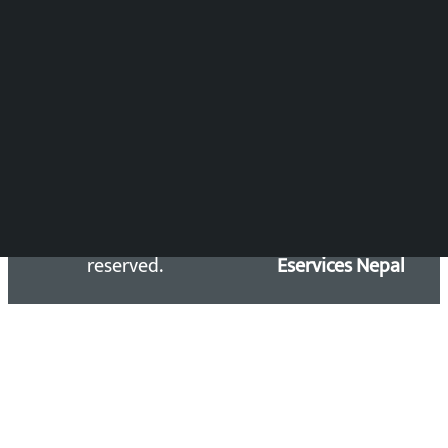
समाचार डेस्क : 9851406252 (10AM-10PM)
सिधा सम्पर्क:
Email: kalopatinews@gmail.com
Copyright 2026 ©
Developed &
Kalopati.com | All rights
Maintained by
reserved.
Eservices Nepal