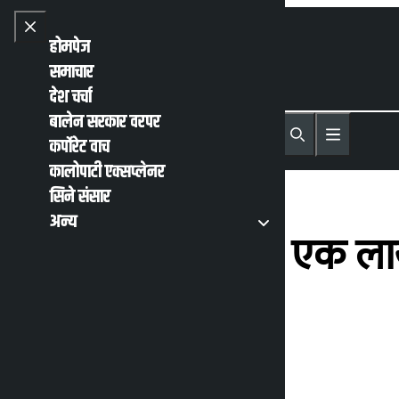
Skip to content
Close menu
होमपेज
समाचार
देश चर्चा
बालेन सरकार वरपर
English
हिन्दी
कर्पोरेट वाच
MENU
Recent News
Trending News
Search
Open main
Open main menu
कालोपाटी एक्सप्लेनर
सिने संसार
अन्य
‘असार मसान्तसम्म एक लाख
मन्त्रालय
कालोपाटी
२५ जेष्ठ २०७९, बुधबार ११:४५