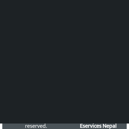
पुष्पाञ्जली धमाला
समाचार संयोजन
विष्णु आचार्य
DOIB Reg. No.: 2777/78-79
Press Council Reg. : 57-78-79
समाचार डेस्क : 9851406252 (10AM-10PM)
सिधा सम्पर्क:
Email: kalopatinews@gmail.com
Copyright 2026 ©
Developed &
Kalopati.com | All rights
Maintained by
reserved.
Eservices Nepal