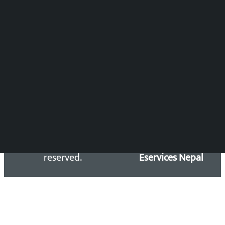
DOIB Reg. No.: 2777/78-79
Press Council Reg. : 57-78-79
समाचार डेस्क : 9851406252 (10AM-10PM)
सिधा सम्पर्क:
Email: kalopatinews@gmail.com
Copyright 2026 ©
Developed &
Kalopati.com | All rights
Maintained by
reserved.
Eservices Nepal