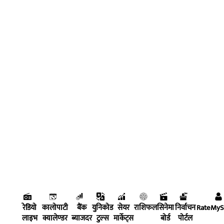
रेडियो
कालोपाटी
बैंक
युनिकोड
सेयर
राशिफल
सिनेमा
निर्वाचन
RateMy
लाइभ
क्यालेण्डर
ब्याजदर
टुल्स
मार्केट्स
बोर्ड
पोर्टल