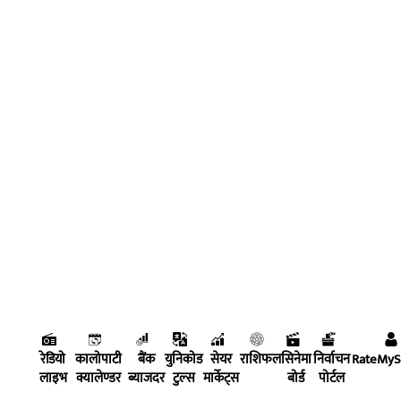
रेडियो
कालोपाटी
बैंक
युनिकोड
सेयर
राशिफल
सिनेमा
निर्वाचन
RateMy
लाइभ
क्यालेण्डर
ब्याजदर
टुल्स
मार्केट्स
बोर्ड
पोर्टल