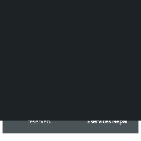
समाचार संयोजन
विष्णु आचार्य
DOIB Reg. No.: 2777/78-79
Press Council Reg. : 57-78-79
समाचार डेस्क : 9851406252 (10AM-10PM)
सिधा सम्पर्क:
Email: kalopatinews@gmail.com
Copyright 2026 ©
Developed &
Kalopati.com | All rights
Maintained by
reserved.
Eservices Nepal