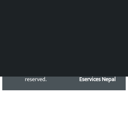
Press Council Reg. : 57-78-79
समाचार डेस्क : 9851406252 (10AM-10PM)
सिधा सम्पर्क:
Email: kalopatinews@gmail.com
Copyright 2026 ©
Developed &
Kalopati.com | All rights
Maintained by
reserved.
Eservices Nepal