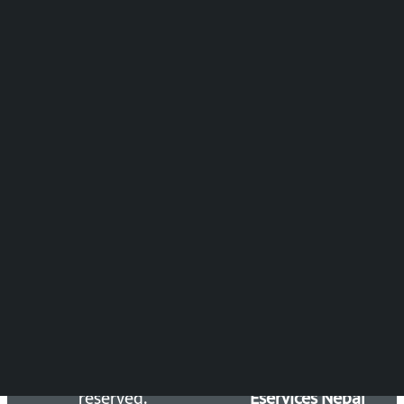
मल्टिमिडिया संयोजन:
पुष्पाञ्जली धमाला
समाचार संयोजन
विष्णु आचार्य
DOIB Reg. No.: 2777/78-79
Press Council Reg. : 57-78-79
समाचार डेस्क : 9851406252 (10AM-10PM)
सिधा सम्पर्क:
Email: kalopatinews@gmail.com
Copyright 2026 ©
Developed &
Kalopati.com | All rights
Maintained by
reserved.
Eservices Nepal