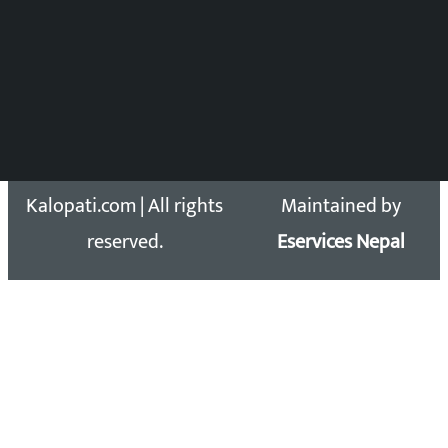
समाचार डेस्क : 9851406252 (10AM-10PM)
सिधा सम्पर्क:
Email: kalopatinews@gmail.com
Copyright 2026 ©
Developed &
Kalopati.com | All rights
Maintained by
reserved.
Eservices Nepal