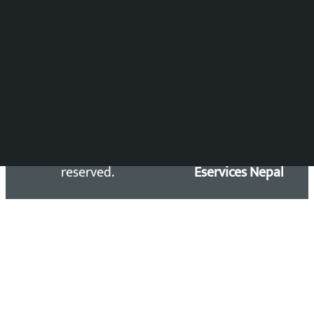
समाचार डेस्क : 9851406252 (10AM-10PM)
सिधा सम्पर्क:
Email: kalopatinews@gmail.com
Copyright 2026 ©
Developed &
Kalopati.com | All rights
Maintained by
reserved.
Eservices Nepal