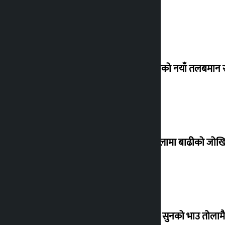
कर्मचारीको नयाँ तलबमान स
३० जिल्लामा बाढीको जोखिम
बिहिबार सुनको भाउ तोलामै 