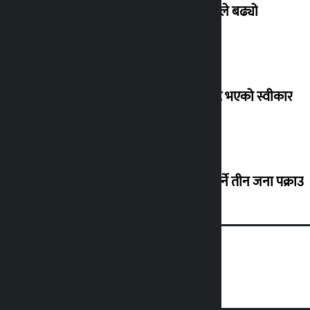
बिहिबार सुनको भाउ तोलामै ८ हजार रुपैयाँले बढ्यो
फिफा अध्यक्ष इन्फान्टिनोद्वारा आफूबाट त्रुटि भएको स्वीकार
सर्लाहीमा अनुदानको मलमा कालोबजारी गर्ने तीन जना पक्राउ