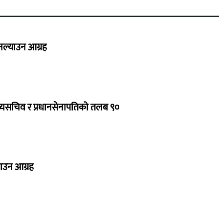
 नल्याउन आग्रह
ुख्यसचिव र प्रधानसेनापतिको तलब ९०
नाउन आग्रह