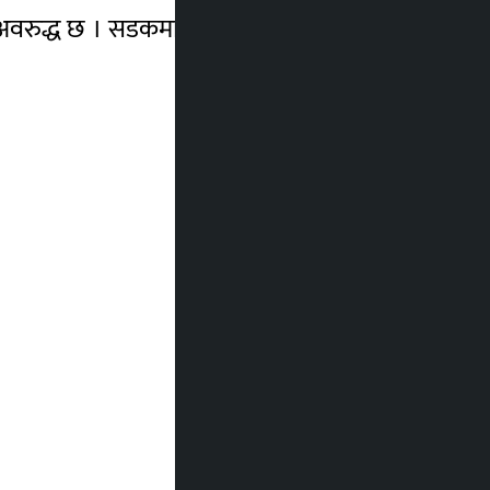
रुद्ध छ । सडकमार्ग हुँदै जान नसकिने भएपछि