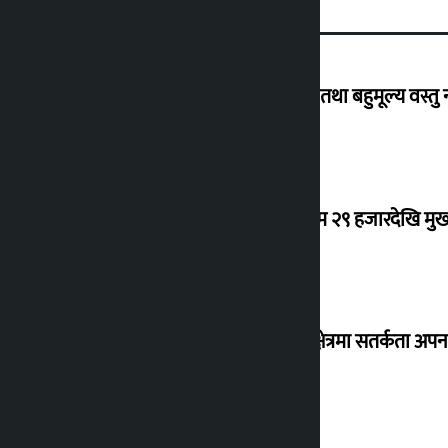
विदेशबाट फर्किँदा अपरिचित व्यक्तिका सुन तथा बहुमूल्य वस्तु
कर्मचारीको नयाँ तलबमान स्वीकृत : न्यूनतम २९ हजारदेखि म
३० जिल्लामा बाढीको जोखिम, नदी तटीय क्षेत्रमा सतर्कता अप