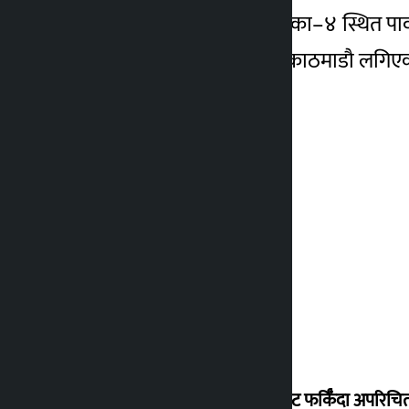
तनहुँको आँबुखैरेनी गाउँपालिका–४ स्थित
दमौलीमा हेलिकोप्टर मगाएर काठमाडौ लगिए
विदेशबाट फर्किँदा अपरिचित 