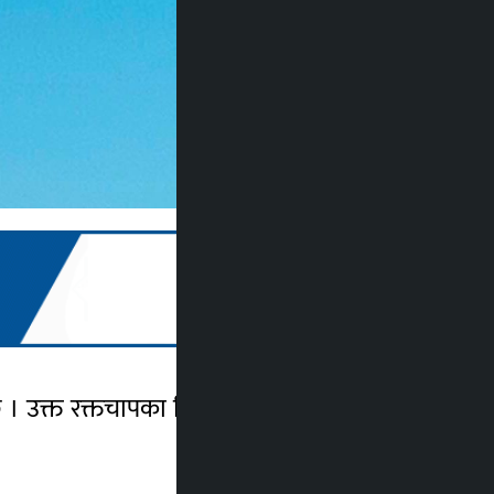
उक्त रक्तचापका बिरामी ५२ वर्षीय बालशम्सेर