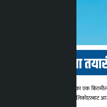
गोरखा । गोरखाको बारपाकका एक बिरामीलाई
कालोपाटी
गुरुङलाई एयर डाइनेष्टीको हेलिकोप्टरबाट 
४ वर्ष अगाडि