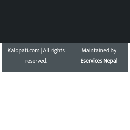
समाचार डेस्क : 9851406252 (10AM-10PM)
सिधा सम्पर्क:
Email: kalopatinews@gmail.com
Copyright 2026 ©
Developed &
Kalopati.com | All rights
Maintained by
reserved.
Eservices Nepal