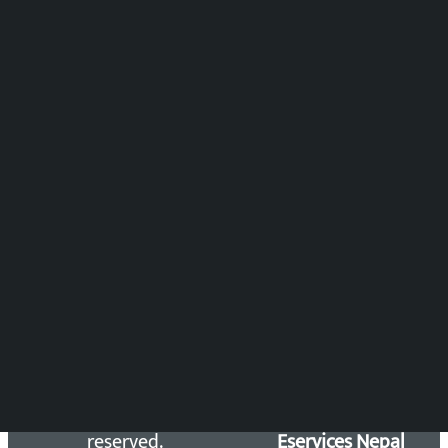
मल्टिमिडिया संयोजन:
पुष्पाञ्जली धमाला
समाचार संयोजन
विष्णु आचार्य
DOIB Reg. No.: 2777/78-79
Press Council Reg. : 57-78-79
समाचार डेस्क : 9851406252 (10AM-10PM)
सिधा सम्पर्क:
Email: kalopatinews@gmail.com
Copyright 2026 ©
Developed &
Kalopati.com | All rights
Maintained by
reserved.
Eservices Nepal