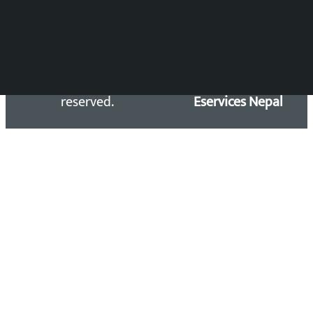
Copyright 2026 ©
Developed &
Kalopati.com | All rights
Maintained by
reserved.
Eservices Nepal