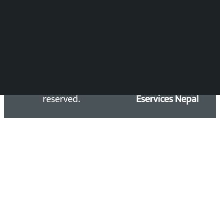
सिधा सम्पर्क:
Email: kalopatinews@gmail.com
Copyright 2026 ©
Developed &
Kalopati.com | All rights
Maintained by
reserved.
Eservices Nepal