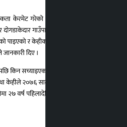
िकता केरमेट गरेको पाइएपछि सामाजिक सुरक्षा
१३ र दोगडाकेदार गाउँपालिकाका एकको नागरिकता
एको पाइएको र केहीको परिचयपत्र बनाउँदा केरमेट
ले जानकारी दिए ।
ि किन सच्याइएका रहेछन् भनेर हेर्दा जन्ममिति
तथा केहीले २०७६ सालदेखि भत्ता लिइरहेका खुल्न
ा २७ वर्ष पहिलादेखि वृद्धभत्ता बुझेको पाइएको