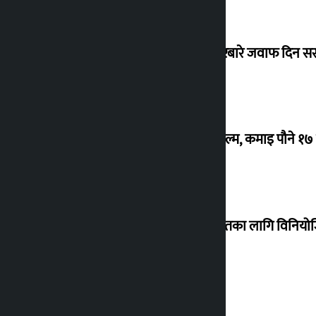
सांसद यादवले उठाएको ढल्केबर ट्रमा सेन्टरबारे जवाफ दिन 
‘गौंथली’ बन्यो धेरै कमाउने सातौं नेपाली फिल्म, कमाइ पौने १
शेखरले अस्वीकार गरे कोइराला निवास मर्मतका लागि विनिय
शुक्रबार सुनको मूल्य कतिले बढ्यो ?