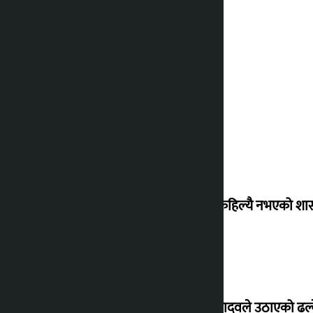
‘देशमा कहिल्यै नभएको शा
सांसद यादवले उठाएको ढल्क