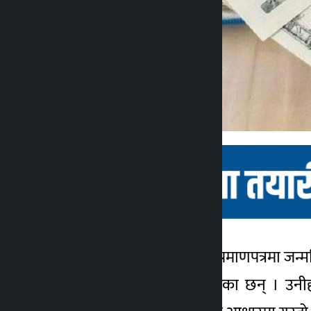
बैतडी । बैतडीमा नागरिकता प्रमाणपत्रमा जन
कालोपाटी
भत्ता लिनेमा १४ जना भेटिएका छन् । उनी
४ वर्ष अगाडि