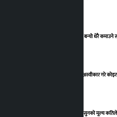
‘गौंथली’ बन्यो धेरै कमाउने
शेखरले अस्वीकार गरे कोइ
शुक्रबार सुनको मूल्य कतिले