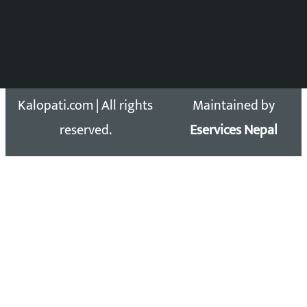
सिधा सम्पर्क:
Email: kalopatinews@gmail.com
Copyright 2026 ©
Developed &
Kalopati.com | All rights
Maintained by
reserved.
Eservices Nepal