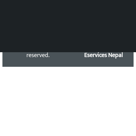
Email: kalopatinews@gmail.com
Copyright 2026 ©
Developed &
Kalopati.com | All rights
Maintained by
reserved.
Eservices Nepal