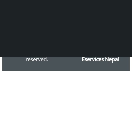
सिधा सम्पर्क:
Email: kalopatinews@gmail.com
Copyright 2026 ©
Developed &
Kalopati.com | All rights
Maintained by
reserved.
Eservices Nepal