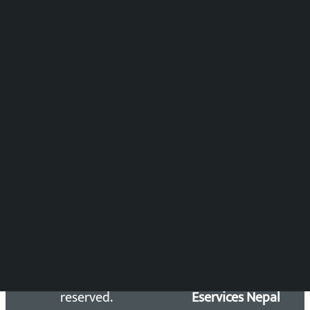
पुष्पाञ्जली धमाला
समाचार संयोजन
विष्णु आचार्य
DOIB Reg. No.: 2777/78-79
Press Council Reg. : 57-78-79
समाचार डेस्क : 9851406252 (10AM-10PM)
सिधा सम्पर्क:
Email: kalopatinews@gmail.com
Copyright 2026 ©
Developed &
Kalopati.com | All rights
Maintained by
reserved.
Eservices Nepal