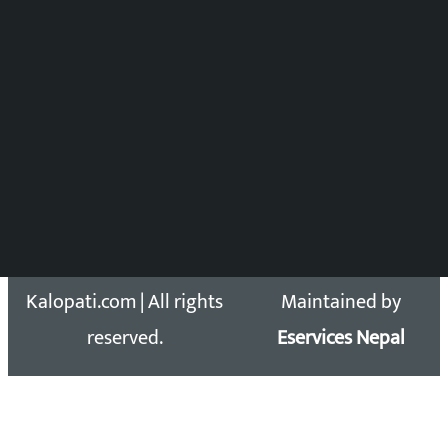
DOIB Reg. No.: 2777/78-79
Press Council Reg. : 57-78-79
समाचार डेस्क : 9851406252 (10AM-10PM)
सिधा सम्पर्क:
Email: kalopatinews@gmail.com
Copyright 2026 ©
Developed &
Kalopati.com | All rights
Maintained by
reserved.
Eservices Nepal