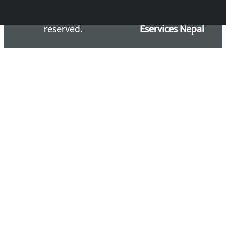
Kalopati.com | All rights
Maintained by
reserved.
Eservices Nepal