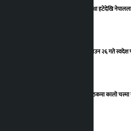
‘राजसंस्था हटेदेखि नेपालला
देउवा साउन २६ गते स्वदेश फ
संसद् बैठकमा कालो चस्मा