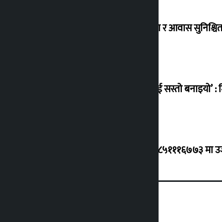
विस्थापित सुकुम्वासी बालबालिकाको शिक्षा र आवास सुनिश्चित 
‘सानो घटनामा पनि सडकमा उतारेर सेनालाई सस्तो बनाइयो’ : म
ग्यासको कृत्रिम अभाव र कालोबजारी भए ९८५१११६७७३ मा उजुरी