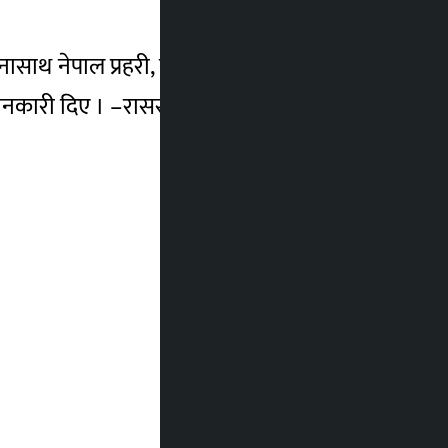
नासाथ नेपाल प्रहरी, नेपाली सेनासहितको टोलीले
जानकारी दिए । –रासस