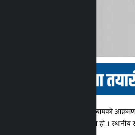
चितवन । निगुरो टिप्न जाँदा बाघको आक्र
कालोपाटी
बिहान बाघले आक्रमण गरेको हो । स्थानीय र
४ वर्ष अगाडि