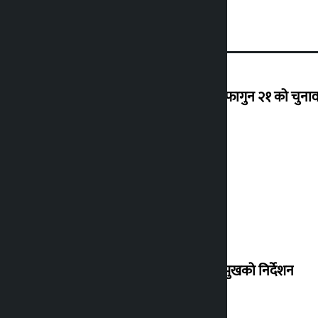
‘राजसंस्था हटेदेखि नेपाललाई दशा लाग्यो, फागुन २१ को चुनाव न
देउवा साउन २६ गते स्वदेश फर्किने
संसद् बैठकमा कालो चस्मा नलगाउन सभामुखको निर्देशन