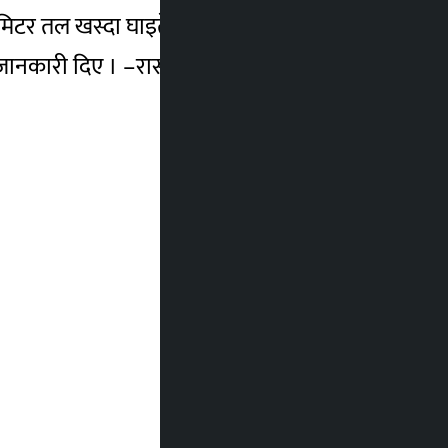
मिटर तल खस्दा घाइते दमैको चितवनस्थित पुरानो
े जानकारी दिए । –रासस