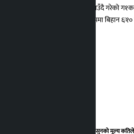
मुग्लिनतर्फबाट आँबुखैरेनी आउँदै गरेको ग
मेडिकल कलेजमा उपचार क्रममा बिहान ६ः१० ब
शुक्रबार सुनको मूल्य कतिले