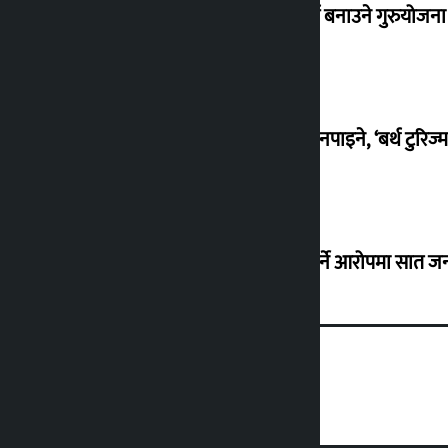
काठमाण्डौ उपत्यकामा मेट्रो रेल र सुरुङमार्ग बनाउने गुरुयोजन
अब अमेरिकामा जन्मिएकै भरमा नागरिकता नपाइने, ‘बर्थ टुरिज्म’ म
वीरगञ्जमा ट्याङ्करबाट तेल चोरी गरी बिक्री गर्ने आरोपमा सात जन