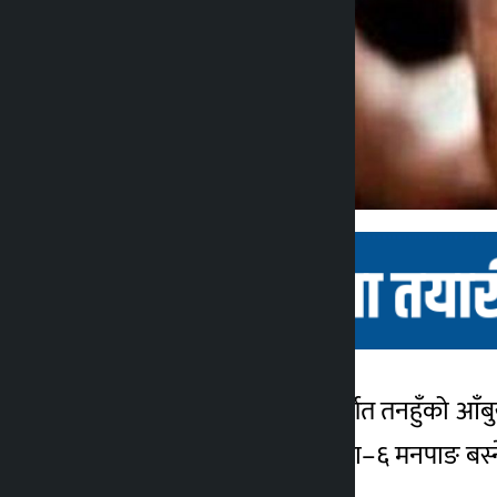
दमौली । पृथ्वीराजमार्गअन्तर्गत तनहुँको 
कालोपाटी
मृत्यु हुनेमा म्याग्दे गाउँपालिका–६ मनपाङ ब
४ वर्ष अगाडि