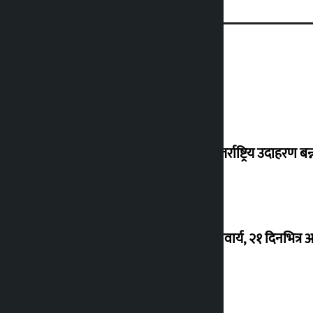
शुक्रबार सुनको मूल्य कतिले बढ्यो ?
‘करदाता प्रोत्साहन कार्यक्रम सफल भए अन्तर्राष्ट्रिय उदाहरण बन्न 
घरजग्गा कारोबारका लागि इजाजतपत्र अनिवार्य, २१ दिनभित्