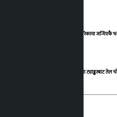
अब अमेरिकामा जन्मिएकै भरमा 
वीरगञ्जमा ट्याङ्करबाट तेल च