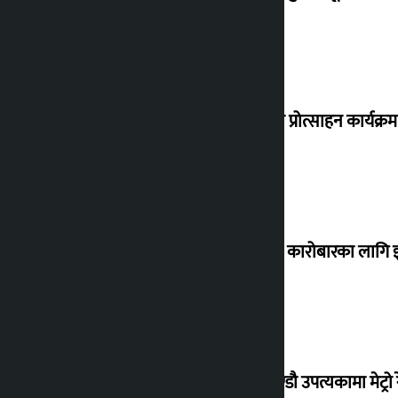
‘करदाता प्रोत्साहन कार्यक्रम
घरजग्गा कारोबारका लागि इ
काठमाण्डौ उपत्यकामा मेट्रो