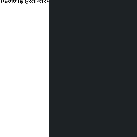
 कँडेललाई हस्तान्तरण गरेको बुझिएको छ ।