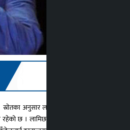
् । स्रोतका अनुसार लामिछानेले काठमाडौंको कुन
म्भावना रहेको छ । लामिछाने आजै ग्यालेक्सी टिभीबाट