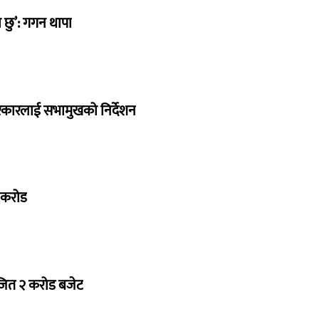
छु’: गगन थापा
सरकारलाई सभामुखको निर्देशन
७ करोड
ोजित २ करोड बजेट