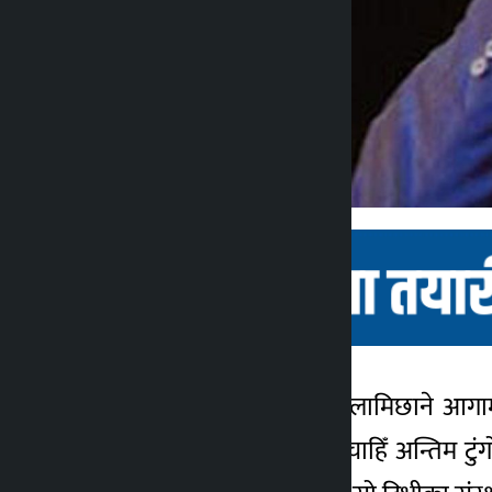
काठमाडौं । सञ्चारकर्मी रवि लामिछाने आगाम
कालोपाटी
निर्वाचन क्षेत्रबाट लड्ने भन्ने चाहिँ अन्तिम
४ वर्ष अगाडि