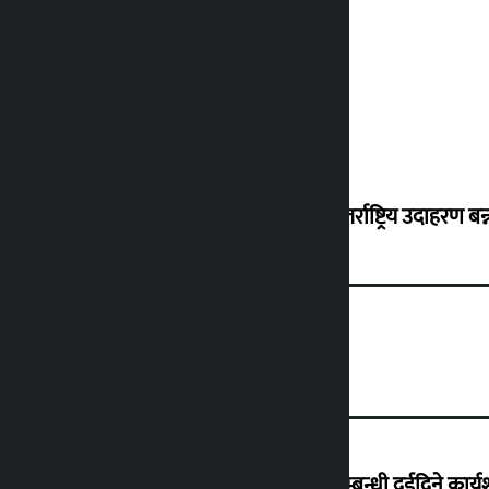
शुक्रबार सुनको मूल्य कतिले बढ्यो ?
‘करदाता प्रोत्साहन कार्यक्रम सफल भए अन्तर्राष्ट्रिय उदाहरण बन्न 
हिलसाइड कलेजमा .NET र Umbraco सम्बन्धी दुईदिने कार्यशा