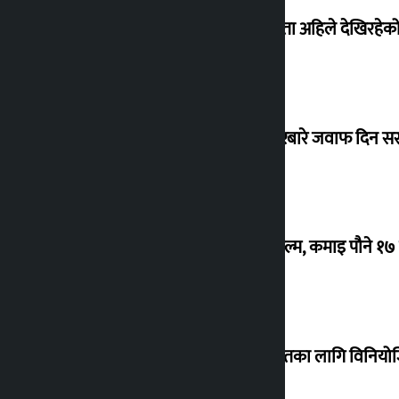
‘देशमा कहिल्यै नभएको शासकीय अराजकता अहिले देखिरहेको 
सांसद यादवले उठाएको ढल्केबर ट्रमा सेन्टरबारे जवाफ दिन 
‘गौंथली’ बन्यो धेरै कमाउने सातौं नेपाली फिल्म, कमाइ पौने १
शेखरले अस्वीकार गरे कोइराला निवास मर्मतका लागि विनिय