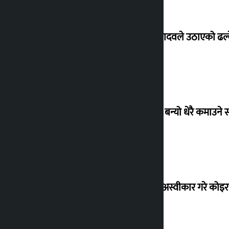
सांसद यादवले उठाएको ढल्क
‘गौंथली’ बन्यो धेरै कमाउने
शेखरले अस्वीकार गरे कोइ