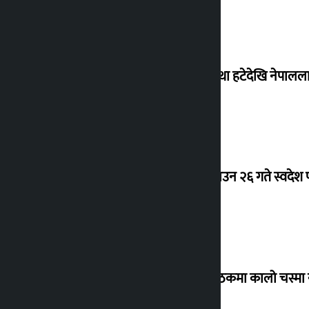
‘राजसंस्था हटेदेखि नेपालला
देउवा साउन २६ गते स्वदेश फ
संसद् बैठकमा कालो चस्मा