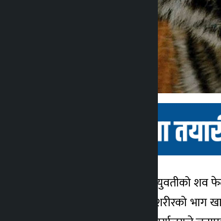
भरतपुर । निगुरो टिप्न गएकी युवतीको शव 
कालोपाटी
फेला परेको हो । बस्नेतको शरीरको भाग ख
४ वर्ष अगाडि