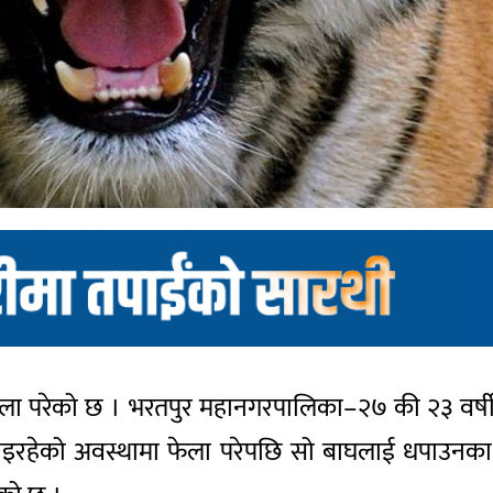
फेला परेको छ । भरतपुर महानगरपालिका–२७ की २३ वर्ष
ाइरहेको अवस्थामा फेला परेपछि सो बाघलाई धपाउनका ल