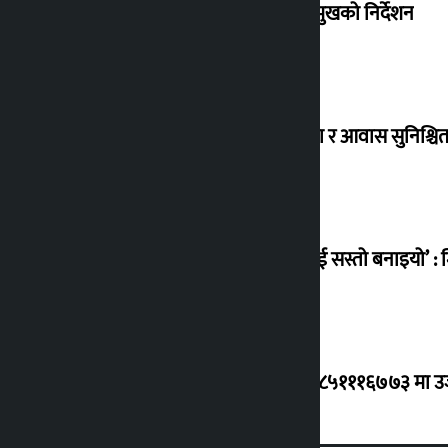
संसद् बैठकमा कालो चस्मा नलगाउन सभामुखको निर्देशन
विस्थापित सुकुम्वासी बालबालिकाको शिक्षा र आवास सुनिश्चित 
‘सानो घटनामा पनि सडकमा उतारेर सेनालाई सस्तो बनाइयो’ : म
ग्यासको कृत्रिम अभाव र कालोबजारी भए ९८५१११६७७३ मा उजुरी