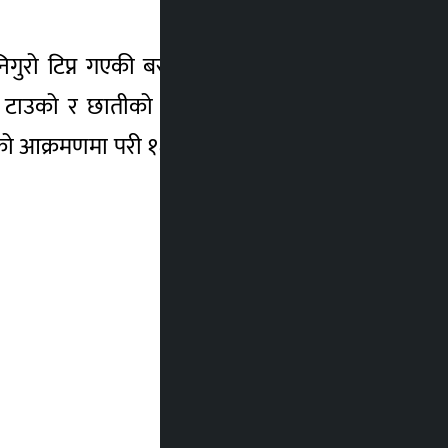
रो टिप्न गएकी बस्नेतलाई स्थानीय राधाकृष्ण
मा टाउको र छातीको भाग खाइसकेको अवस्थामा
बाघको आक्रमणमा परी १६ जनाले ज्यान गुमाएका छन्