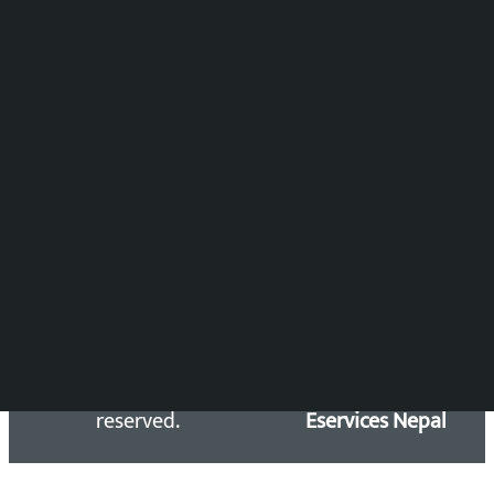
समाचार संयोजन
विष्णु आचार्य
DOIB Reg. No.: 2777/78-79
Press Council Reg. : 57-78-79
समाचार डेस्क : 9851406252 (10AM-10PM)
सिधा सम्पर्क:
Email: kalopatinews@gmail.com
Copyright 2026 ©
Developed &
Kalopati.com | All rights
Maintained by
reserved.
Eservices Nepal