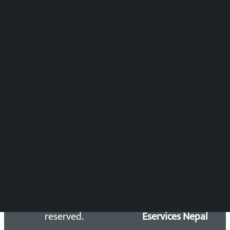
पुष्पाञ्जली धमाला
समाचार संयोजन
विष्णु आचार्य
DOIB Reg. No.: 2777/78-79
Press Council Reg. : 57-78-79
समाचार डेस्क : 9851406252 (10AM-10PM)
सिधा सम्पर्क:
Email: kalopatinews@gmail.com
Copyright 2026 ©
Developed &
Kalopati.com | All rights
Maintained by
reserved.
Eservices Nepal