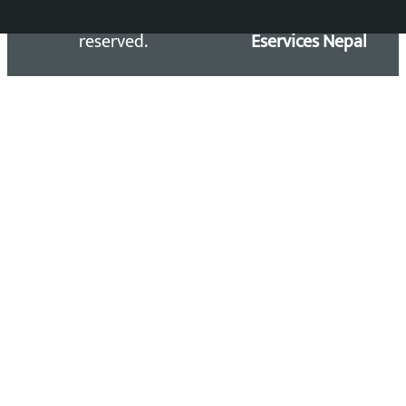
Kalopati.com | All rights
Maintained by
reserved.
Eservices Nepal