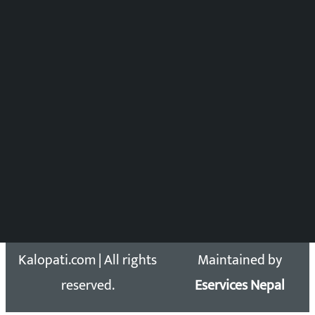
समाचार संयोजन
विष्णु आचार्य
DOIB Reg. No.: 2777/78-79
Press Council Reg. : 57-78-79
समाचार डेस्क : 9851406252 (10AM-10PM)
सिधा सम्पर्क:
Email: kalopatinews@gmail.com
Copyright 2026 ©
Developed &
Kalopati.com | All rights
Maintained by
reserved.
Eservices Nepal