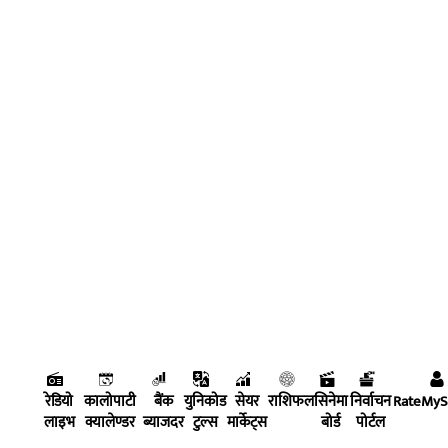
रेडियो
कालोपाटी
बैंक
युनिकोड
सेयर
राशिफल
सिनेमा
निर्वाचन
RateMy
लाइभ
क्यालेण्डर
ब्याजदर
टुल्स
मार्केट्स
बोर्ड
पोर्टल