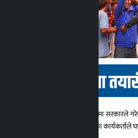
काठमाडौं । पेट्रोलियम पदार्थमा सरकारले गरे
कालोपाटी
सोमबार साँझ अनेरास्ववियुका कार्यकर्ताले घण
४ वर्ष अगाडि