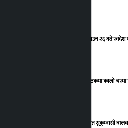
देउवा साउन २६ गते स्वदेश फ
संसद् बैठकमा कालो चस्मा
विस्थापित सुकुम्वासी बालब