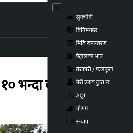
Close menu
सुनचाँदी
Toggle t
विनिमयदर
मिति रुपान्तरण
पेट्रोलको भाउ
तरकारी / फलफूल
, १० भन्दा बढी घाइते
मेरो एउटा कुरा छ
AQI
मौसम
स्न्याप