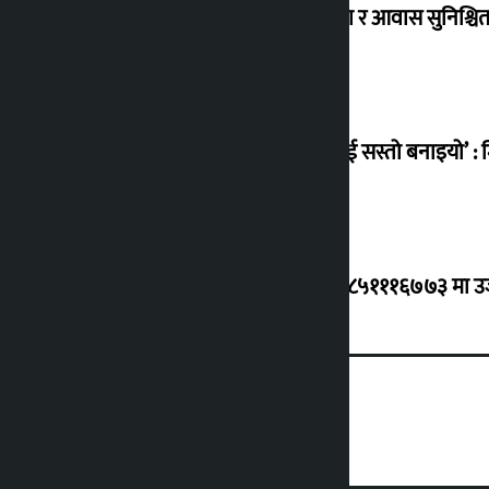
विस्थापित सुकुम्वासी बालबालिकाको शिक्षा र आवास सुनिश्चित 
‘सानो घटनामा पनि सडकमा उतारेर सेनालाई सस्तो बनाइयो’ : म
ग्यासको कृत्रिम अभाव र कालोबजारी भए ९८५१११६७७३ मा उजुरी