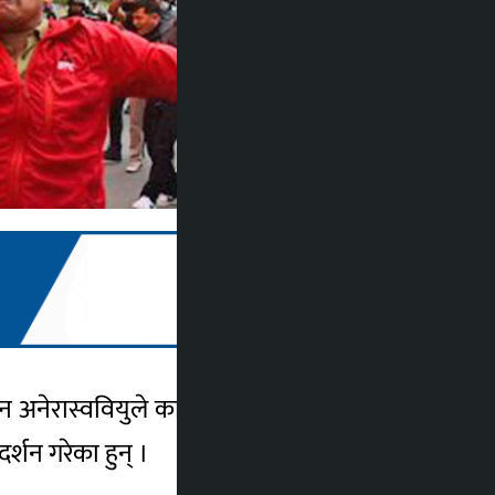
न अनेरास्ववियुले काठमाडौंमा प्रदर्शन गरेको छ ।
र्शन गरेका हुन् ।