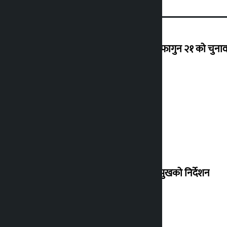
‘राजसंस्था हटेदेखि नेपाललाई दशा लाग्यो, फागुन २१ को चुनाव न
देउवा साउन २६ गते स्वदेश फर्किने
संसद् बैठकमा कालो चस्मा नलगाउन सभामुखको निर्देशन