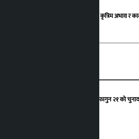
ग्यासको कृत्रिम अभाव र क
‘राजसंस्था हटेदेखि नेपाललाई दशा लाग्यो, फागुन २१ को चुनाव न
देउवा साउन २६ गते स्वदेश फर्किने