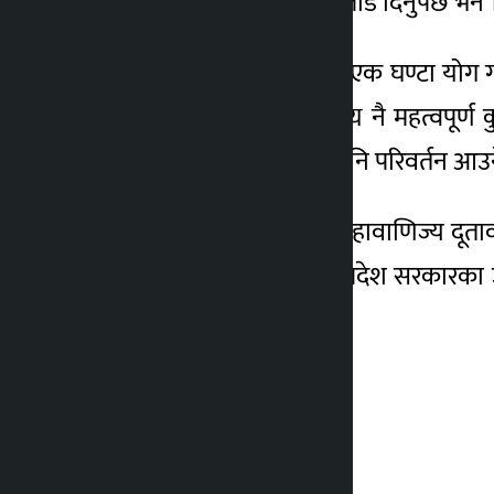
राख्ने भएकाले योग शिक्षामा जोड दिनुपर्छ भने 
स्वस्थ्य रहन मानवले दैनिक एक घण्टा योग गर्
योग गर्नुपर्ने बताए । “स्वास्थ्य नै महत्वप
स्वस्थसँगै सोच र विचारमा पनि परिवर्तन आ
पर्सा वीरगञ्जस्थित भारतीय महावाणिज्य दूता
प्रमुख हरिशङ्कर मिश्र, मधेस प्रदेश सरकार
थियो । –रासस