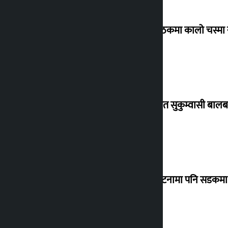
संसद् बैठकमा कालो चस्मा
विस्थापित सुकुम्वासी बालब
‘सानो घटनामा पनि सडकमा उ