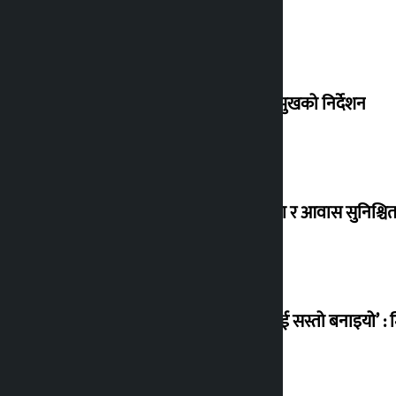
संसद् बैठकमा कालो चस्मा नलगाउन सभामुखको निर्देशन
विस्थापित सुकुम्वासी बालबालिकाको शिक्षा र आवास सुनिश्चित 
‘सानो घटनामा पनि सडकमा उतारेर सेनालाई सस्तो बनाइयो’ : म