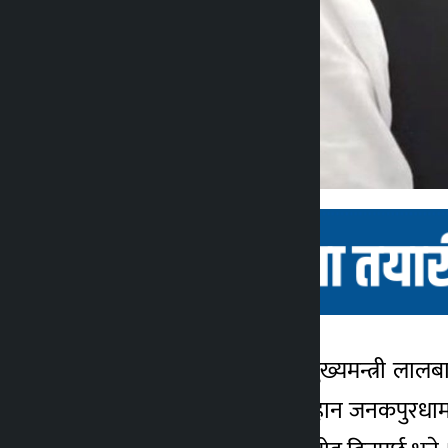
जनकपुर । मधेस प्रदेशका मुख्यमन्त्री लालब
कालोपाटी
दिवसका अवसरमा आज बिहान जनकपुरधामस्थित
४ वर्ष अगाडि