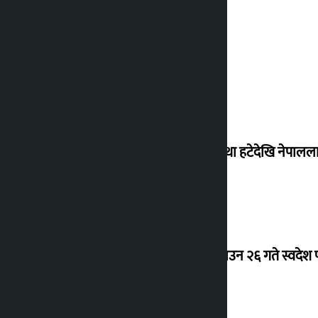
‘राजसंस्था हटेदेखि नेपालला
देउवा साउन २६ गते स्वदेश फ