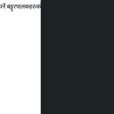
पर्ने बङ्गुरपालकहरुको भनाइ रहेको छ ।