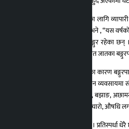
प्रतिकिलोका हिसाबले बिक्री हुँदै अएकामा घट
“पहिले बङ्गुर र पाठा खरिदका लागि व्यापा
किसान तेजबहादुर चौधरीले भने , “यस वर्षको 
पाठा र माउ गरी ५० बढी बङ्गुर रहेका छन् ।
पाख्रिवास, लेन्ड्रेसलगायत उन्नत जातका बङ्गु
“दुई वर्ष कोरोना सङ्क्रमणका कारण बङ्गुर
आशावादी थियौँ ।” बङ्गुरपालन व्यवसायमा सं
यहाँ पालिएका बङ्गुर कैलाली, बझाङ, अछामसम
हम्मे छ ।” बङ्गुरलाई खुवाउने चारो, औषधि ल
बजारमा बङ्गुरको माग थोरै छ । प्रतिस्पर्धा धे