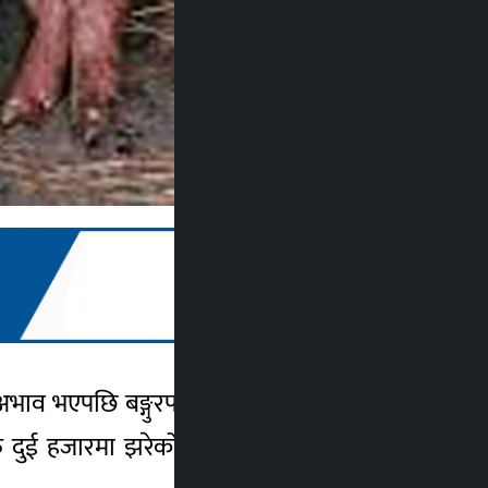
भाव भएपछि बङ्गुरपालकले सस्तोमै बङ्गुर र पाठा
र रु दुई हजारमा झरेको छ । बङ्गुरको मासु रु २८०