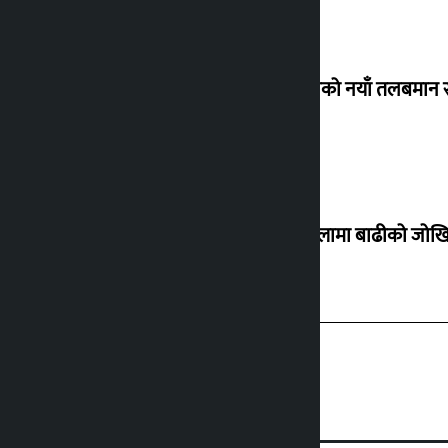
कर्मचारीको नयाँ तलबमान स
३० जिल्लामा बाढीको जोखिम