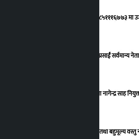
ग्यासको कृत्रिम अभाव र कालोबजारी भए ९८५१११६७७३ मा उजुरी
जय नेपाल पार्टी दर्ता गर्दै धवलशमशेर, दुर्गा प्रसाईं सर्वमान्य नेता 
नेपाल आयल निगमको कार्यकारी निर्देशकमा नागेन्द्र साह नियुक्
विदेशबाट फर्किँदा अपरिचित व्यक्तिका सुन तथा बहुमूल्य वस्तु