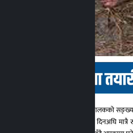
कञ्चनपुर । कञ्चनपुरमा बङ्गुरपालकको सङ्ख्
कालोपाटी
बिक्री गर्न बाध्य छन् । केही दिनअघि मात्र
४ वर्ष अगाडि