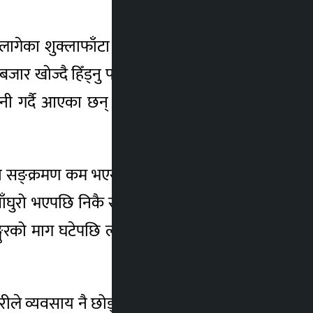
ा लागेका शुक्लाफाँटा नगरपालिका–८ बेलडाँडीका
बजार खोज्दै हिँड्नु परेको छ ।” चौधरीको फार्ममा
ानी गर्दै आएका छन् । यहाँका किसानले ड्युरेक,
को सङ्क्रमण कम भएसँगै व्यवसाय अगाडि बढ्नेमा
र साँघुरो भएपछि निकै समस्या भएको बताए । उनले
ङ्गुरको माग घटेपछि लागत खर्च उठाउनसमेत हम्मे
यापारीले व्यवसाय नै छोड्नुपर्ने अवस्था आएको दीपक