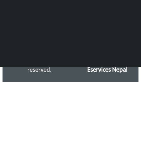
समाचार डेस्क : 9851406252 (10AM-10PM)
सिधा सम्पर्क:
Email: kalopatinews@gmail.com
Copyright 2026 ©
Developed &
Kalopati.com | All rights
Maintained by
reserved.
Eservices Nepal