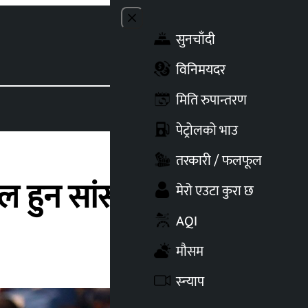
Close menu
सुनचाँदी
Toggle t
विनिमयदर
मिति रुपान्तरण
पेट्रोलको भाउ
तरकारी / फलफूल
शील हुन सांसदहरुको माग
मेरो एउटा कुरा छ
AQI
मौसम
स्न्याप