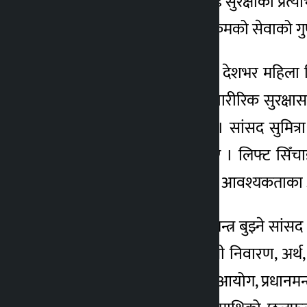
सांसदहरुले सबै नागरिकलाई सुरक्षाको प्रत्य
दिनुपर्ने बताए । नेपाल टेलिकमको सेवाको ग
सांसद गङ्गाकुमारी बेल्वासेले देशभर महिला
समूहका बालिकाका लागि शारीरिक सुरक्षासम्बन
विकास गर्नुपर्नेमा जोड दिए । सांसद सुमित्
फेर्नुपर्ने अवस्था रहेको बताए । लिफ्ट सिँ
जीतेन्द्रनारायणदेवले आर्थिक आवश्यकताका 
दुबै सदनमा राजनीति र अर्थतन्त्र बुझ्ने स
व्यवस्था, सहकारी तथा गरिबी निवारण, अर्थ, 
मन्त्रालय तथा राष्ट्रिय योजना आयोग, प्रधानमन