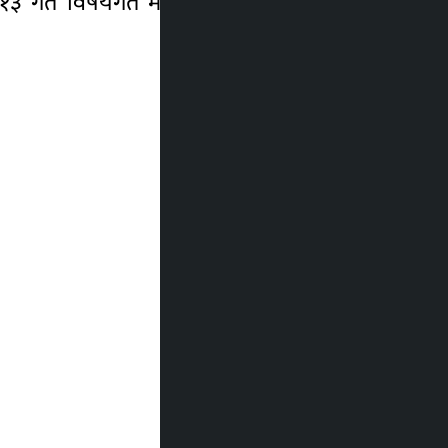
 १३ गते विषयगत मन्त्रीबाट जवाफ दिने अध्यक्ष