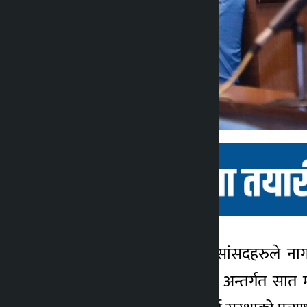
काठमाडौं । राष्ट्रियसभाका सांसदहरुले न
कालोपाटी
विनियोजन विधेयक, २०७९ अन्तर्गत सात म
४ वर्ष अगाडि