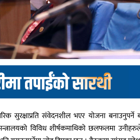
ागरिक सुरक्षाप्रति संवेदनशील भएर योजना बनाउनुपर्
न्त्रालयको विविध शीर्षकमाथिको छलफलमा उनीहरुले म