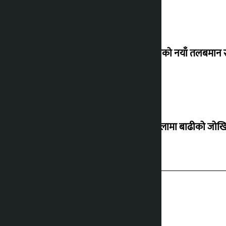
कर्मचारीको नयाँ तलबमान स
३० जिल्लामा बाढीको जोखिम