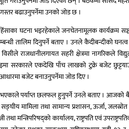
ाभूति गराउनुपर्नेमा जोड दिएका छन् । बैठकमा सांसद महेश
ुणस्तर बढाउनुपर्नेमा उनको जोड छ ।
 हिंसाका घटना भइरहेकाले जनचेतनामूलक कार्यक्रम सञ्च
्धी तालिम दिनुपर्ने बताए । उनले कैदीबन्दीको घनत्व घ
रा विसीले राजधानीलगायत सहरी क्षेत्रमा नागरिकले विद्
चाइमा सरकारले एकदेखि पाँच लाखको टुक्रे बजेट छुट्टया
आधारमा बजेट बनाउनुपर्नेमा जोड दिए ।
ांसद भएकाले पर्याप्त छलफल हुनुपर्ने उनले बताए । आजक
सङ्घीय मामिला तथा सामान्य प्रशासन, ऊर्जा, जलस्रोत तथा
्त्री तथा मन्त्रिपरिषद्को कार्यालय, राष्ट्रपति एवं उपरा