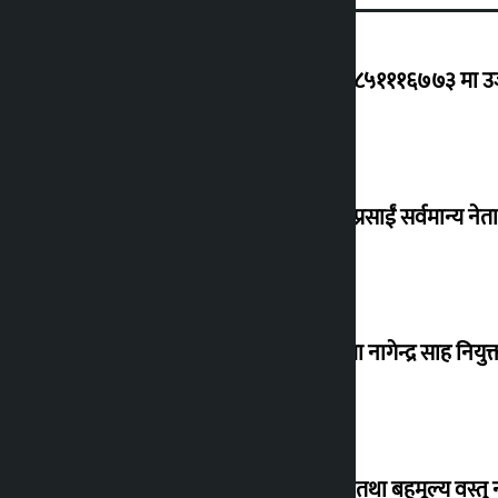
ग्यासको कृत्रिम अभाव र कालोबजारी भए ९८५१११६७७३ मा उजुरी
जय नेपाल पार्टी दर्ता गर्दै धवलशमशेर, दुर्गा प्रसाईं सर्वमान्य नेता 
नेपाल आयल निगमको कार्यकारी निर्देशकमा नागेन्द्र साह नियुक्
विदेशबाट फर्किँदा अपरिचित व्यक्तिका सुन तथा बहुमूल्य वस्तु