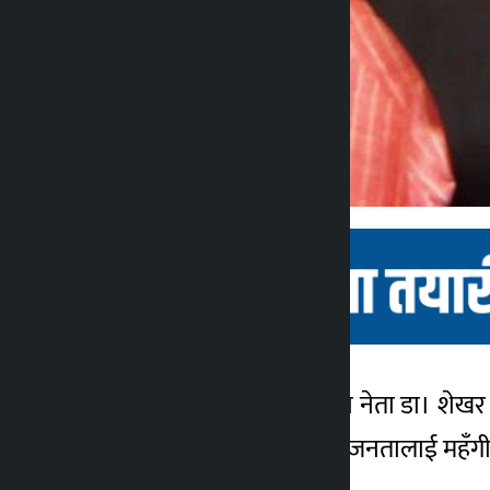
काठमाडौं । नेपाली कांग्रेसका नेता डा। 
कालोपाटी
सन्जालमा लेख्दै कोइरालाले जनतालाई महँग
४ वर्ष अगाडि