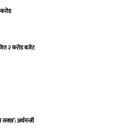
७ करोड
ोजित २ करोड बजेट
सक्छ’: अर्थमन्त्री