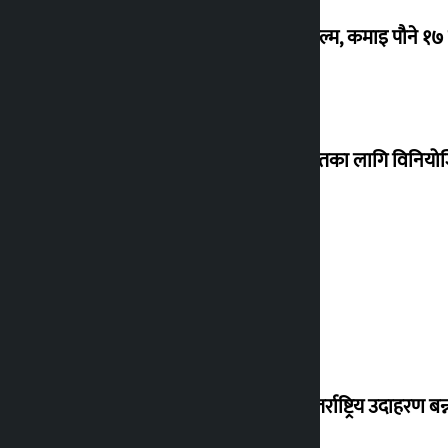
‘गौंथली’ बन्यो धेरै कमाउने सातौं नेपाली फिल्म, कमाइ पौने १
शेखरले अस्वीकार गरे कोइराला निवास मर्मतका लागि विनिय
शुक्रबार सुनको मूल्य कतिले बढ्यो ?
‘करदाता प्रोत्साहन कार्यक्रम सफल भए अन्तर्राष्ट्रिय उदाहरण बन्न 