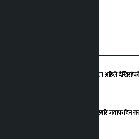
‘देशमा कहिल्यै नभएको शासकीय अराजकता अहिले देखिरहेको 
सांसद यादवले उठाएको ढल्केबर ट्रमा सेन्टरबारे जवाफ दिन 