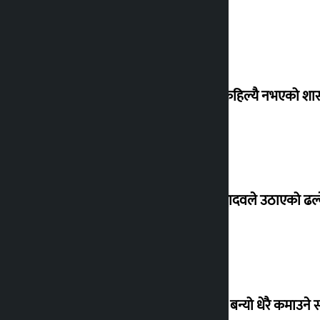
‘देशमा कहिल्यै नभएको शा
सांसद यादवले उठाएको ढल्क
‘गौंथली’ बन्यो धेरै कमाउने