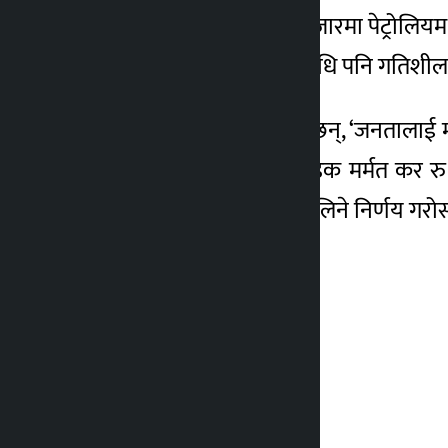
यस्तो व्यवस्था अन्तर्राष्ट्रिय बजारमा पेट्र
राहत पाउने र आर्थिक गतिविधि पनि गतिशील 
कोइरालाले ट्वीट गर्दै भनेका छन्, ‘जनताला
लाग्ने पूर्वाधार कर रु १०, सडक मर्मत कर रु
बजारमा मूल्य नघट्दासम्म नलिने निर्णय गरो