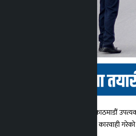
काठमाडौं । ट्राफिक प्रहरीले काठमाडौं उप
कालोपाटी
३१७ जना सवारी चालकलाई कारवाही गरेको 
४ वर्ष अगाडि