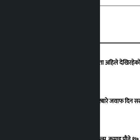
‘देशमा कहिल्यै नभएको शासकीय अराजकता अहिले देखिरहेको 
सांसद यादवले उठाएको ढल्केबर ट्रमा सेन्टरबारे जवाफ दिन 
‘गौंथली’ बन्यो धेरै कमाउने सातौं नेपाली फिल्म, कमाइ पौने १