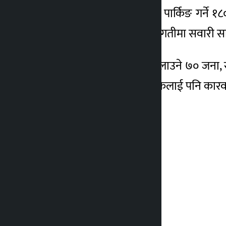
कारवाहीमा पर्नेमा फुटपाथमा पार्किङ गर्ने
तथा ओराल्ने ९६ जना र तिब्र गतीमा सवारी 
ढोका खुल्लै राखेर सवारी चलाउने ७० जना, 
बढी यात्रु राख्ने ३३ जना चालकलाई पनि कार