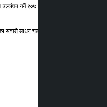
उल्लंघन गर्ने १०७ जना, जथाभावी यात्रु चढाउने
एका सवारी साधन चलाउने ४१ जना र क्षमता भन्दा