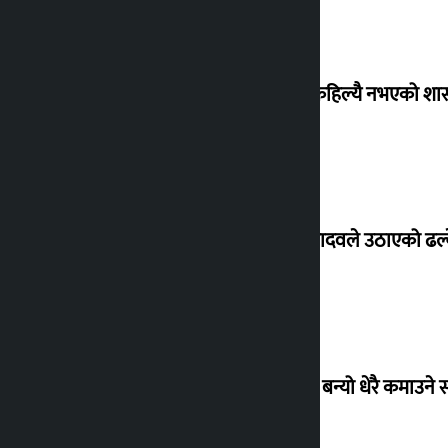
‘देशमा कहिल्यै नभएको शा
सांसद यादवले उठाएको ढल्क
‘गौंथली’ बन्यो धेरै कमाउने