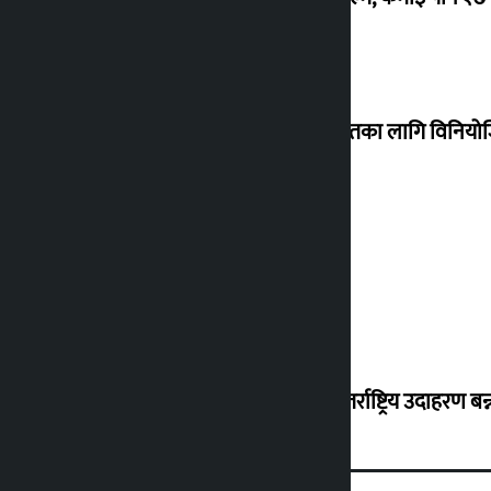
शेखरले अस्वीकार गरे कोइराला निवास मर्मतका लागि विनिय
शुक्रबार सुनको मूल्य कतिले बढ्यो ?
‘करदाता प्रोत्साहन कार्यक्रम सफल भए अन्तर्राष्ट्रिय उदाहरण बन्न 