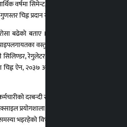
आर्थिक वर्षमा सिमेन्ट, टीएमटी छड, रङ, एचडीपीई
स्तर चिह्न प्रदान गरेको हो ।
 भरोसा बढेको बताए । “अघिल्ला वर्षको तुलनामा
पाइपलगायतका वस्तुमा नेपाल गुणस्तर चिह्न लिने
 सिलिण्डर, रेगुलेटर, ग्यास पाइप, जीआई वायर,
चिह्न ऐन, २०३७ अनुसार इजाजतपत्र प्रदान गर्दै
 कर्मचारीको दरबन्दी रहेको उक्त विभागमा हाल ६५
टेक्साइल प्रयोगशाला छन् । पछिल्लो समय नेपाल
ा समस्या भइरहेको विभागका प्रवक्ता एवं सहसचिव