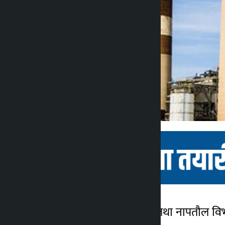
काठमाडौं । नेपाल गुणस्तर तथा नापतौल विभ
कालोपाटी