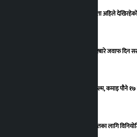
‘देशमा कहिल्यै नभएको शासकीय अराजकता अहिले देखिरहेको 
सांसद यादवले उठाएको ढल्केबर ट्रमा सेन्टरबारे जवाफ दिन 
‘गौंथली’ बन्यो धेरै कमाउने सातौं नेपाली फिल्म, कमाइ पौने १
शेखरले अस्वीकार गरे कोइराला निवास मर्मतका लागि विनिय