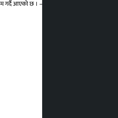
ाम गर्दै आएको छ । –रासस