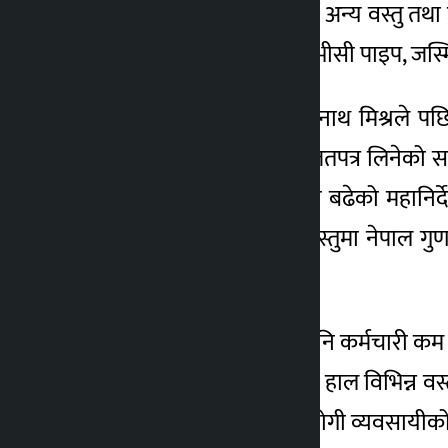
अनिवार्य गरेका वस्तुका साथै अन्य वस्तु तथ
४ वर्ष अगाडि
पाइप, सीपीभीसी पाइप, यूपीभीसी पाइप, जस्म
विभागका महानिर्देशक दिनानाथ मिश्रले पछ
यसवर्ष नेपाल गुणस्तर इजाजतपत्र लिनेको सङ
उद्योगी व्यवसायीको सङ्ख्या बढेको महानिर
पीभीसी केबुललगायत १५ वस्तुमा नेपाल गुणस्
आएको छ ।
विभागको कार्यक्षेत्र धेरै भए पनि कर्मचारी
जना कार्यरत छन् । विभागमा हाल विभिन्न व
गुणस्तर प्रमाण चिह्न लिने उद्योगी व्यवसा