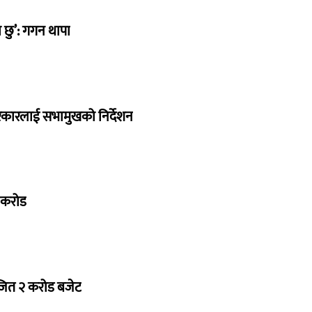
छु’: गगन थापा
सरकारलाई सभामुखको निर्देशन
७ करोड
ोजित २ करोड बजेट