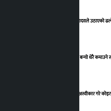
सांसद यादवले उठाएको ढल्क
‘गौंथली’ बन्यो धेरै कमाउने
शेखरले अस्वीकार गरे कोइ