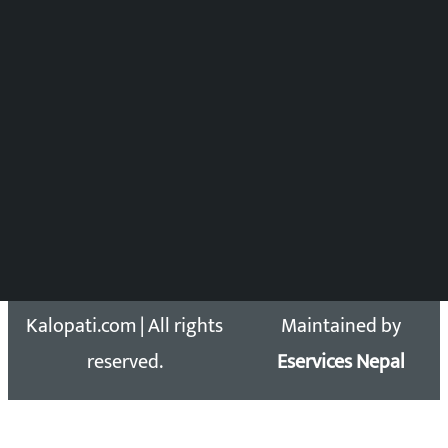
विष्णु आचार्य
DOIB Reg. No.: 2777/78-79
Press Council Reg. : 57-78-79
समाचार डेस्क : 9851406252 (10AM-10PM)
सिधा सम्पर्क:
Email: kalopatinews@gmail.com
Copyright 2026 ©
Developed &
Kalopati.com | All rights
Maintained by
reserved.
Eservices Nepal