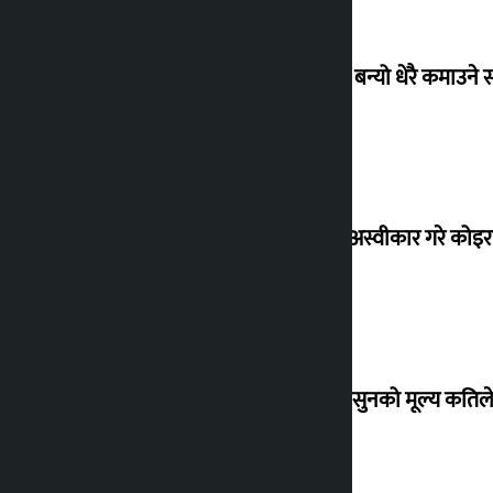
‘गौंथली’ बन्यो धेरै कमाउने
शेखरले अस्वीकार गरे कोइ
शुक्रबार सुनको मूल्य कतिले