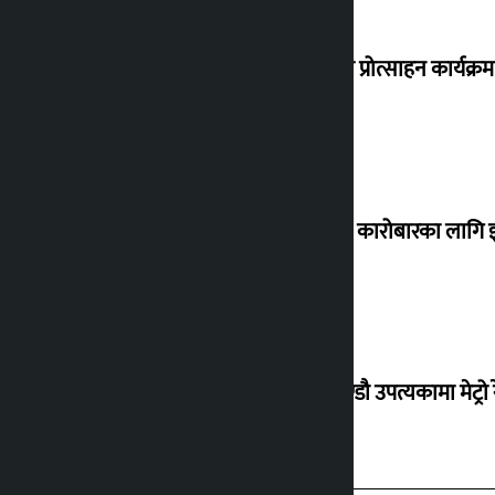
‘करदाता प्रोत्साहन कार्यक्रम
घरजग्गा कारोबारका लागि इ
काठमाण्डौ उपत्यकामा मेट्रो