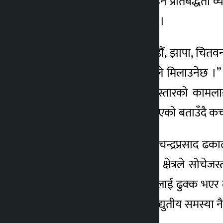
सेवा र सहयोग उपलब्ध गराउने प्रतिबद्धता व्
काम अघि बढाइने पनि बताए ।
उनले भने , “पोखरा, काठमाडौँ, झापा, चितवन
काम गर्ने वातावरण सरकारले मिलाउनेछ ।” उ
सुरुङ र दाउन्ने सडकको विस्तारको कामला
अन्तःशुल्कको प्रयोग गलत भएको बताउँदै कच्च
महासङ्घका वरिष्ठ उपाध्यक्ष चन्द्रप्रसाद
निजी क्षेत्रले गरेको तर निजी क्षेत्रले 
समाधान गरी सबै व्यवसायीलाई ढुक्क भएर लग
अध्यक्ष कृष्णप्रसाद शर्माले विद्युतीय समस्या