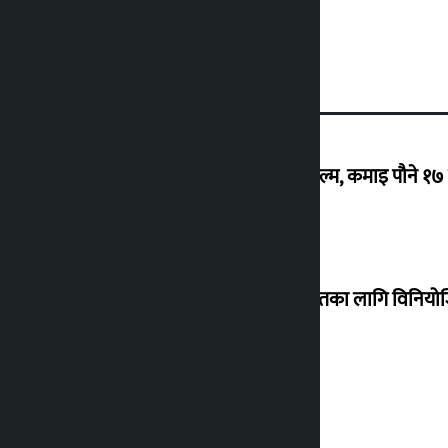
‘गौंथली’ बन्यो धेरै कमाउने सातौं नेपाली फिल्म, कमाइ पौने १
शेखरले अस्वीकार गरे कोइराला निवास मर्मतका लागि विनिय
शुक्रबार सुनको मूल्य कतिले बढ्यो ?