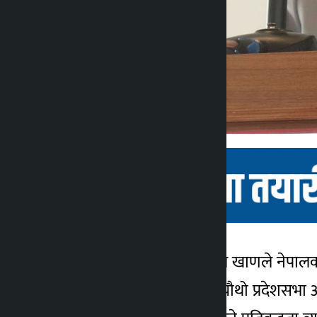
लुम्बिनी । गृहमन्त्री बालकृष्ण खाणले नेप
कालोपाटी
महासङ्घ लुम्बिनी प्रदेशको चौथो प्रदेशसभा
४ वर्ष अगाडि