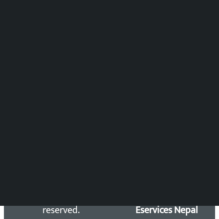
पुष्पाञ्जली धमाला
समाचार संयोजन
विष्णु आचार्य
DOIB Reg. No.: 2777/78-79
Press Council Reg. : 57-78-79
समाचार डेस्क : 9851406252 (10AM-10PM)
सिधा सम्पर्क:
Email: kalopatinews@gmail.com
Copyright 2026 ©
Developed &
Kalopati.com | All rights
Maintained by
reserved.
Eservices Nepal