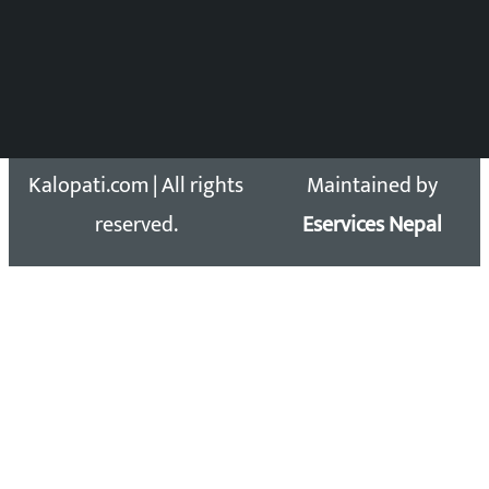
सिधा सम्पर्क:
Email: kalopatinews@gmail.com
Copyright 2026 ©
Developed &
Kalopati.com | All rights
Maintained by
reserved.
Eservices Nepal