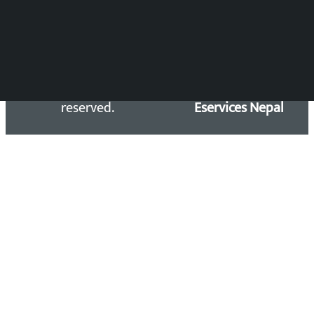
Copyright 2026 ©
Developed &
Kalopati.com | All rights
Maintained by
reserved.
Eservices Nepal